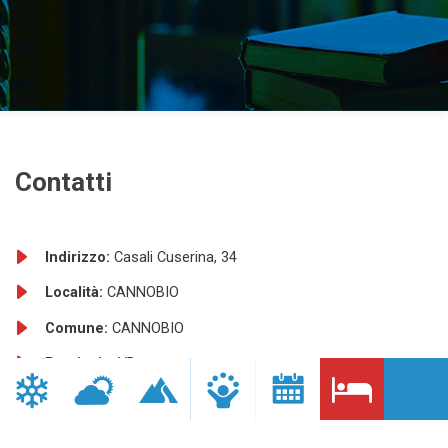
Contatti
Indirizzo:
Casali Cuserina, 34
Località:
CANNOBIO
Comune:
CANNOBIO
Provincia:
VB
Telefono:
+39 0323 70035
Sito internet:
http://www.cuserina.it