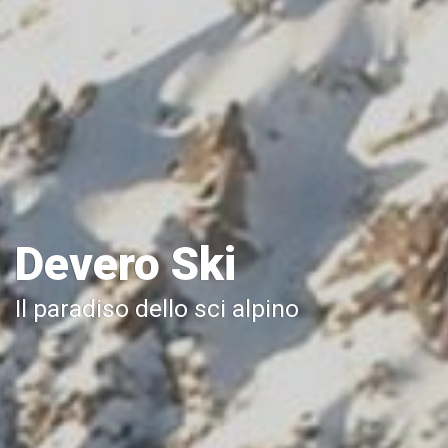
Devero Ski
Il paradiso dello sci alpino