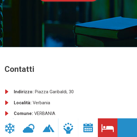
Contatti
Indirizzo:
Piazza Garibaldi, 30
Località:
Verbania
Comune:
VERBANIA
Provincia:
VB
Telefono:
+39 0323 503527