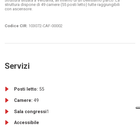
Struttura situata a Verbania, all’interno di un bellissimo parco. La
struttura dispone di 49 camere (55 posti letto) tutte raggiungibili
con ascensore.
Codice CIR:
103072-CAF-00002
Servizi
Posti letto:
55
Camere:
49
Sala congressi
1
Accessibile