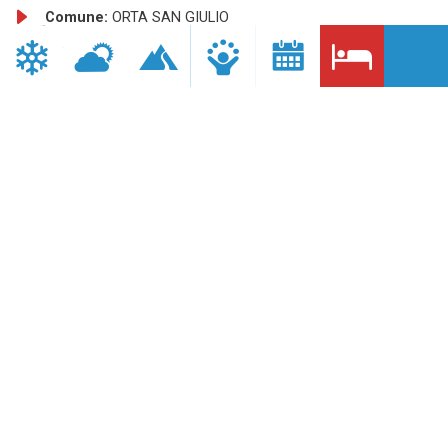
Comune:
ORTA SAN GIULIO
Provincia:
NO
Telefono:
0322 905188
Fax:
0322 905941
Sito internet:
http://www.locandaorta.com