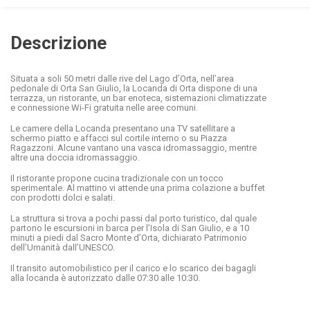
Descrizione
Situata a soli 50 metri dalle rive del Lago d’Orta, nell’area
pedonale di Orta San Giulio, la Locanda di Orta dispone di una
terrazza, un ristorante, un bar enoteca, sistemazioni climatizzate
e connessione Wi-Fi gratuita nelle aree comuni.
Le camere della Locanda presentano una TV satellitare a
schermo piatto e affacci sul cortile interno o su Piazza
Ragazzoni. Alcune vantano una vasca idromassaggio, mentre
altre una doccia idromassaggio.
Il ristorante propone cucina tradizionale con un tocco
sperimentale. Al mattino vi attende una prima colazione a buffet
con prodotti dolci e salati.
La struttura si trova a pochi passi dal porto turistico, dal quale
partono le escursioni in barca per l’Isola di San Giulio, e a 10
minuti a piedi dal Sacro Monte d’Orta, dichiarato Patrimonio
dell’Umanità dall’UNESCO.
Il transito automobilistico per il carico e lo scarico dei bagagli
alla locanda è autorizzato dalle 07:30 alle 10:30.