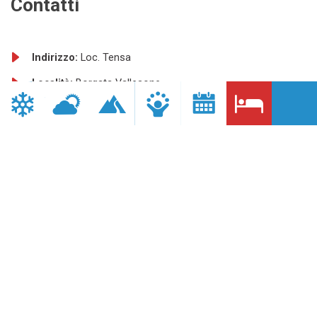
Contatti
Indirizzo:
Loc. Tensa
Località:
Borgata Vallesone
Comune:
DOMODOSSOLA
Provincia:
VB
Telefono:
345 9566496
Fax:
0324 47675
Sito internet:
http://www.agriturismotensa.it