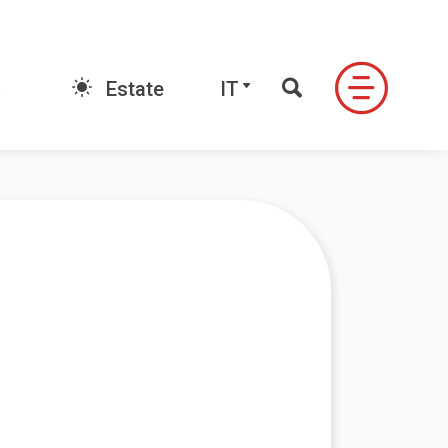
E-book
IT
Estate
IT
FONDO
LE VALLI DI NEVEAZZURRA
ndo
Valle Antrona
Alpe Devero
Formazza
Ossola
ale
Valle Formazza
igezzo
Valle Vigezzo
do Signal
Valle Anzasca
Valle Divedro