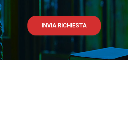
INVIA RICHIESTA
Località:
Trarego Viggiona