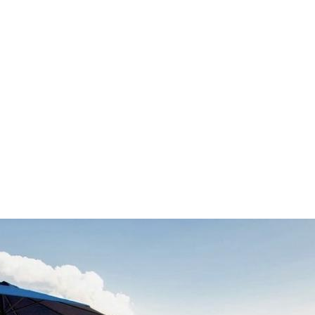
Parco del Mottarone
PERCORSI
Macugnaga Monte Rosa
Ciaspole
WINTER MAP
WEBCAM
COME ARR