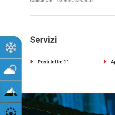
Codice CIR:
103066-CIM-00002
Servizi
Posti letto:
11
A