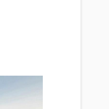
Mottarone
Alto Verbano
IVARE
CONTATTI
CREDITS & COPYRIGHTS