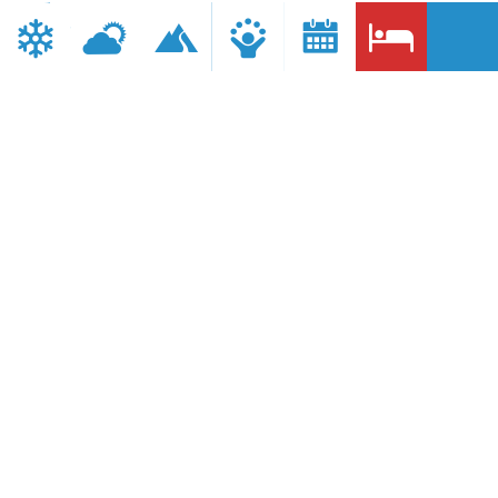
Comune:
BACENO
Provincia:
VB
Telefono:
+39 347 3474453 / +39 349 8760577
Sito internet:
http://www.labeula.it