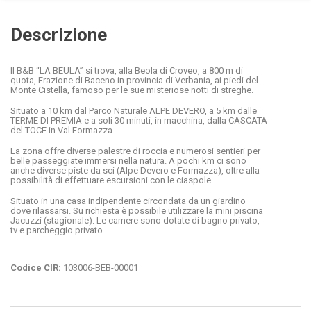
Descrizione
Il B&B “LA BEULA” si trova, alla Beola di Croveo, a 800 m di
quota, Frazione di Baceno in provincia di Verbania, ai piedi del
Monte Cistella, famoso per le sue misteriose notti di streghe.
Situato a 10 km dal Parco Naturale ALPE DEVERO, a 5 km dalle
TERME DI PREMIA e a soli 30 minuti, in macchina, dalla CASCATA
del TOCE in Val Formazza.
La zona offre diverse palestre di roccia e numerosi sentieri per
belle passeggiate immersi nella natura. A pochi km ci sono
anche diverse piste da sci (Alpe Devero e Formazza), oltre alla
possibilità di effettuare escursioni con le ciaspole.
Situato in una casa indipendente circondata da un giardino
dove rilassarsi. Su richiesta è possibile utilizzare la mini piscina
Jacuzzi (stagionale). Le camere sono dotate di bagno privato,
tv e parcheggio privato .
Codice CIR:
103006-BEB-00001