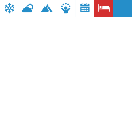
Comune:
MACUGNAGA
Provincia:
VB
Telefono:
392 3686271
Sito internet:
http://www.hoteldufour.com