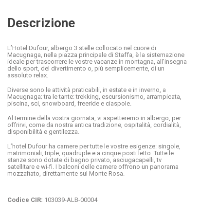
Descrizione
L’Hotel Dufour, albergo 3 stelle collocato nel cuore di
Macugnaga, nella piazza principale di Staffa, è la sistemazione
ideale per trascorrere le vostre vacanze in montagna, all’insegna
dello sport, del divertimento o, più semplicemente, di un
assoluto relax.
Diverse sono le attività praticabili, in estate e in inverno, a
Macugnaga; tra le tante: trekking, escursionismo, arrampicata,
piscina, sci, snowboard, freeride e ciaspole.
Al termine della vostra giornata, vi aspetteremo in albergo, per
offrirvi, come da nostra antica tradizione, ospitalità, cordialità,
disponibilità e gentilezza.
L’hotel Dufour ha camere per tutte le vostre esigenze: singole,
matrimoniali, triple, quadruple e a cinque posti letto. Tutte le
stanze sono dotate di bagno privato, asciugacapelli, tv
satellitare e wi-fi. I balconi delle camere offrono un panorama
mozzafiato, direttamente sul Monte Rosa.
Codice CIR:
103039-ALB-00004