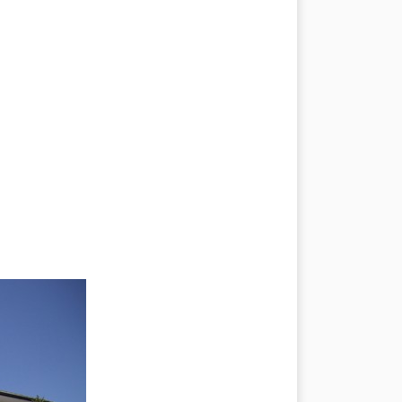
Mottarone
Alto Verbano
IVARE
CONTATTI
CREDITS & COPYRIGHTS