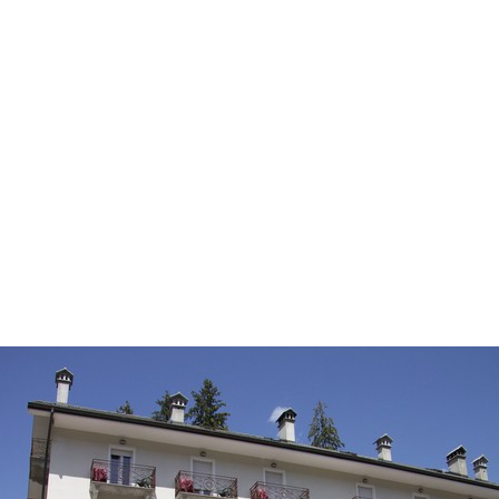
Parco del Mottarone
PERCORSI
Macugnaga Monte Rosa
Ciaspole
WINTER MAP
WEBCAM
COME ARR