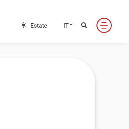
E-book
IT
Estate
IT
FONDO
LE VALLI DI NEVEAZZURRA
ndo
Valle Antrona
Alpe Devero
Formazza
Ossola
ale
Valle Formazza
igezzo
Valle Vigezzo
do Signal
Valle Anzasca
Valle Divedro