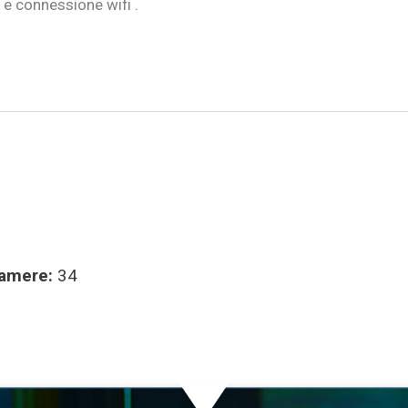
 e connessione wifi .
amere:
34