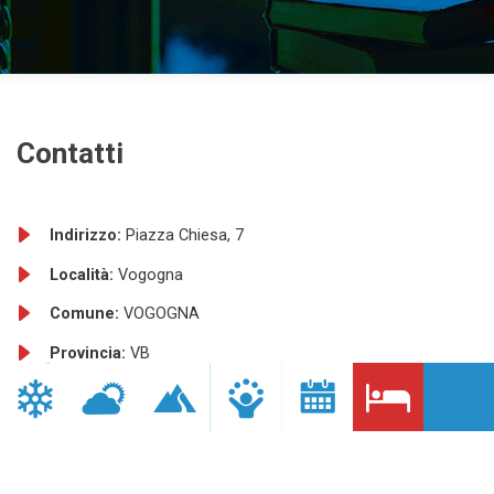
Contatti
Indirizzo:
Piazza Chiesa, 7
Località:
Vogogna
Comune:
VOGOGNA
Provincia:
VB
Telefono:
+39 0324 87504
Sito internet:
http://www.ristorantevecchioborgo.it