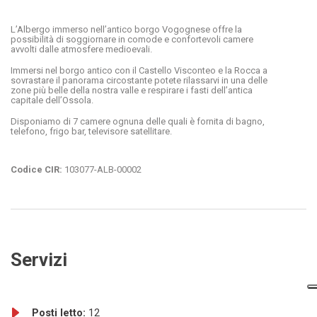
L’Albergo immerso nell’antico borgo Vogognese offre la
possibilità di soggiornare in comode e confortevoli camere
avvolti dalle atmosfere medioevali.
Immersi nel borgo antico con il Castello Visconteo e la Rocca a
sovrastare il panorama circostante potete rilassarvi in una delle
zone più belle della nostra valle e respirare i fasti dell’antica
capitale dell’Ossola.
Disponiamo di 7 camere ognuna delle quali è fornita di bagno,
telefono, frigo bar, televisore satellitare.
Codice CIR:
103077-ALB-00002
Servizi
Posti letto:
12