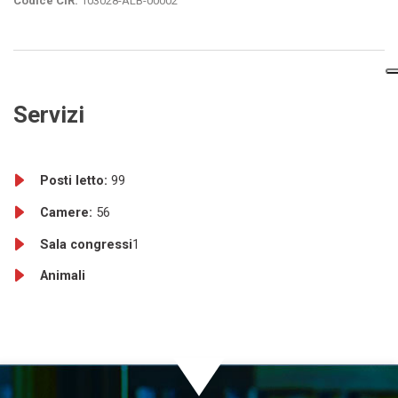
Codice CIR:
103028-ALB-00002
Servizi
Posti letto:
99
Camere:
56
Sala congressi
1
Animali