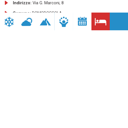
Indirizzo:
Via G. Marconi, 8
Comune:
DOMODOSSOLA
Provincia:
VB
Telefono:
0324 242114
Fax:
0324 242842
Sito internet:
http://www.coronahotel.net