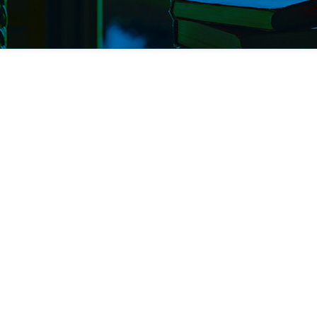
Località:
Omegna
Telefono:
+39 3388803692