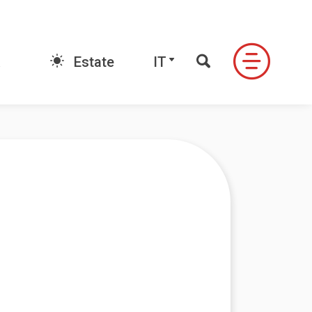
E-book
IT
Estate
IT
FONDO
LE VALLI DI NEVEAZZURRA
ndo
Valle Antrona
Alpe Devero
Formazza
Ossola
ale
Valle Formazza
igezzo
Valle Vigezzo
do Signal
Valle Anzasca
Valle Divedro