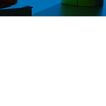
Comune:
OMEGNA
Sito internet:
https://www.bnbchocolat.it/