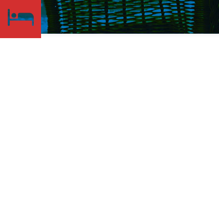
Contatti
Indirizzo:
Via Novara, 106
Provincia:
VB