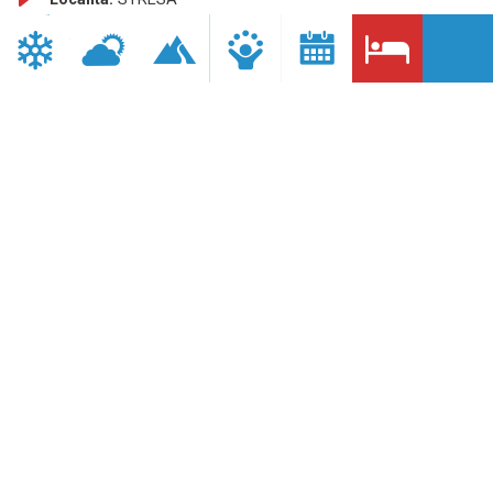
Comune:
STRESA
Provincia:
VB
Telefono:
+39 0323 32566
Sito internet:
http://www.hotelastoriastresa.it