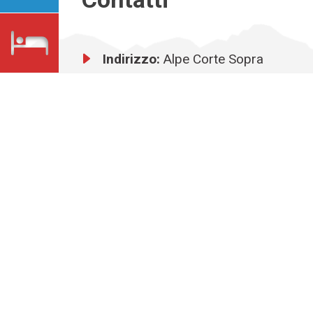
Indirizzo:
Alpe Corte Sopra
Telefono:
0324 36101