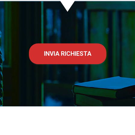
INVIA RICHIESTA