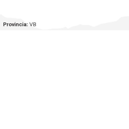
Provincia:
VB