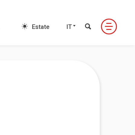
E-book
IT
Estate
IT
FONDO
LE VALLI DI NEVEAZZURRA
ndo
Valle Antrona
Alpe Devero
Formazza
Ossola
ale
Valle Formazza
igezzo
Valle Vigezzo
do Signal
Valle Anzasca
Valle Divedro