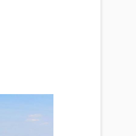
Mottarone
Alto Verbano
IVARE
CONTATTI
CREDITS & COPYRIGHTS