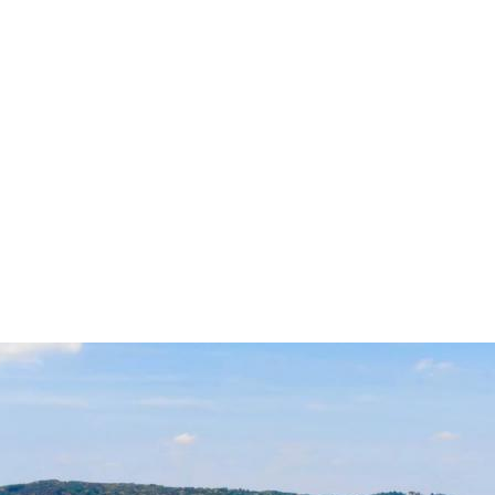
Parco del Mottarone
PERCORSI
Macugnaga Monte Rosa
Ciaspole
WINTER MAP
WEBCAM
COME ARR