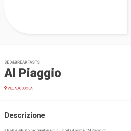
BED&BREAKFASTS
Al Piaggio
VILLADOSSOLA
Descrizione
Il B&B è situato nel quartiere di cui porta il nome: “Al Piaggio”,