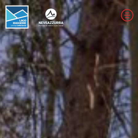
LOCALITÀ DA DISCESA
LOCALITÀ DI FONDO
PERCORSI
LE VALLI DI NEVEAZZURRA
Winter Map