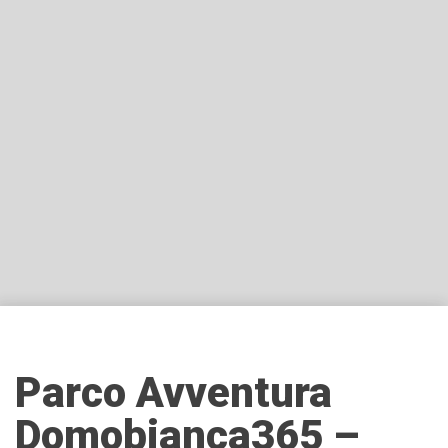
Parco Avventura
Domobianca365 –