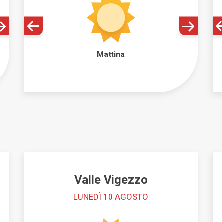
Parco del Mottarone
PERCORSI
Macugnaga Monte Rosa
Ciaspole
Mattina
WINTER MAP
WEBCAM
COME ARR
Valle Vigezzo
LUNEDÌ 10 AGOSTO