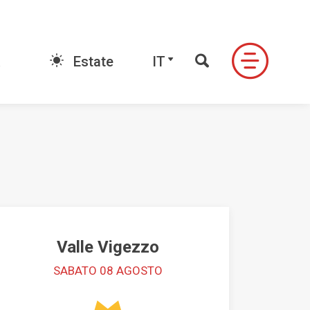
E-book
IT
Estate
IT
FONDO
LE VALLI DI NEVEAZZURRA
ndo
Valle Antrona
Alpe Devero
Formazza
Ossola
ale
Valle Formazza
Valle Vigezzo
igezzo
Valle Vigezzo
SABATO 08 AGOSTO
do Signal
Valle Anzasca
Valle Divedro