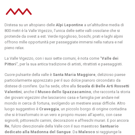
Distesa su un altopiano delle
Alpi Lepontine
a un’altitudine media di
800 metri è la Valle Vigezzo, l’unica delle sette valli ossolane che si
protende da ovest a est. Verde rigoglioso, boschi, prati e laghi alpini
offrono mille opportunità per passeggiate immersi nella natura e nel
pieno relax.
La Valle Vigezzo, con i suoi sette comuni, è nota come “
Valle dei
Pittori
“, per la sua antica tradizione di artisti, ritrattisti e paesaggisti.
Cuore pulsante della valle è
Santa Maria Maggiore
, delizioso paese
particolarmente apprezzato per il suo dolce pianoro circondato da
distese di conifere. Qui ha sede, oltre alla
Scuola di Belle Arti Rossetti
Valentini
, anche il
Museo dello Spazzacamino
, che racconta la storia
dei giovani vigezzini che lasciarono casa e famiglia per andare nel
mondo in cerca di fortuna, svolgendo un mestiere assai difficile. Altro
luogo suggestivo è
Craveggia
, un piccolo borgo di origine contadina
che si è trasformato in un vero e proprio museo all’aperto, con case
signorili, pittoreschi camini, decorazioni e affreschi murari. E poi ancora
Re
, fulcro devozionale della Valle con il suo maestoso
Santuario
dedicato alla Madonna del Sangue
. Da
Malesco
si raggiunge la