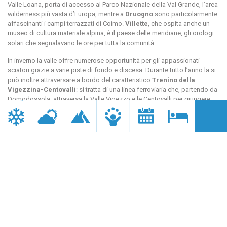
Valle Loana, porta di accesso al Parco Nazionale della Val Grande, l’area
wilderness più vasta d’Europa, mentre a
Druogno
sono particolarmente
affascinanti i campi terrazzati di Coimo.
Villette
, che ospita anche un
museo di cultura materiale alpina, è il paese delle meridiane, gli orologi
solari che segnalavano le ore per tutta la comunità.
In inverno la valle offre numerose opportunità per gli appassionati
sciatori grazie a varie piste di fondo e discesa. Durante tutto l’anno la si
può inoltre attraversare a bordo del caratteristico
Trenino della
Vigezzina-Centovalli
: si tratta di una linea ferroviaria che, partendo da
Domodossola, attraversa la Valle Vigezzo e le Centovalli per giungere
fino a Locarno, in Svizzera. Un viaggio affascinante, a bordo di un treno
panoramico, per ammirare un paesaggio montano capace di essere
suggestivo in ogni stagione.
Valle Vigezzo