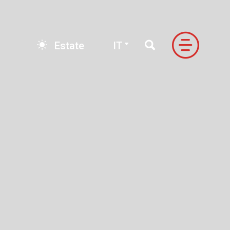
E-book
IT
Estate
IT
FONDO
LE VALLI DI NEVEAZZURRA
ndo
Valle Antrona
Alpe Devero
Formazza
Ossola
ale
Valle Formazza
igezzo
Valle Vigezzo
do Signal
Valle Anzasca
Valle Divedro