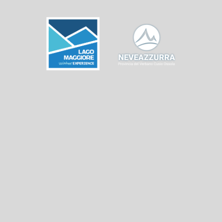
Rapport de neige
Prévisions
météorologiques
Expériences à vivre
Événements et
manifestations