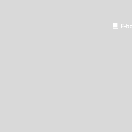
E-b
LOCALITÀ DA DISCESA
LOCALITÀ DI 
PARCOURS