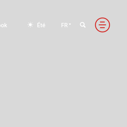
E-book
FR
ook
Été
FR
FONDO
LE VALLI DI NEVEAZZURRA