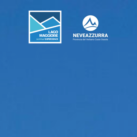
Schneebericht
Wettervorhersage
Experience
Events und Veranstaltungen
Unterkunftsmöglichkeiten