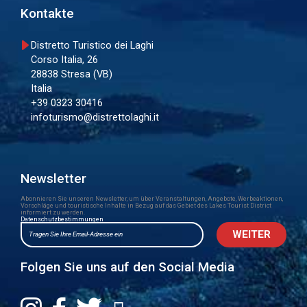
Kontakte
Distretto Turistico dei Laghi
Corso Italia, 26
28838 Stresa (VB)
Italia
+39 0323 30416
infoturismo@distrettolaghi.it
Newsletter
Abonnieren Sie unseren Newsletter, um über Veranstaltungen, Angebote, Werbeaktionen,
Vorschläge und touristische Inhalte in Bezug auf das Gebiet des Lakes Tourist District
informiert zu werden.
Datenschutzbestimmungen
Folgen Sie uns auf den Social Media