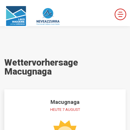
LOCALITÀ DA DISCESA
Wettervorhersage
LOCALITÀ DI FONDO
Macugnaga
ROUTEN
Macugnaga
LE VALLI DI NEVEAZZURRA
HEUTE 7 AUGUST
Winter Map